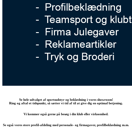
Se hele udvalget af sportsudstyr og beklædning i vores showroom!
Ring og aftal et tidspunkt, så sætter vi tid af til at give dig en optimal betjening.
Vi kommer også gerne på besøg i din klub eller virksomhed.
Se også vores store profil-afdeling med personale- og firmagaver, profilbeklædning m.m.