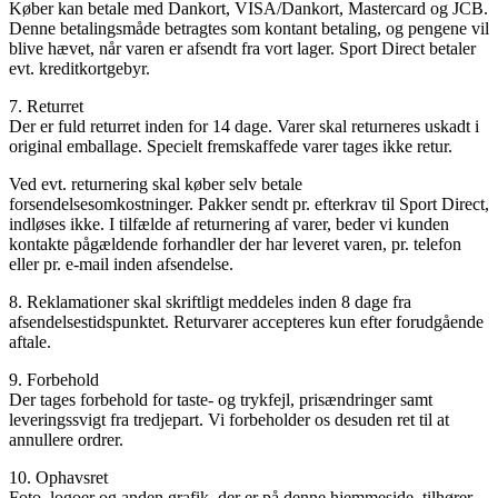
Køber kan betale med Dankort, VISA/Dankort, Mastercard og JCB.
Denne betalingsmåde betragtes som kontant betaling, og pengene vil
blive hævet, når varen er afsendt fra vort lager. Sport Direct betaler
evt. kreditkortgebyr.
7. Returret
Der er fuld returret inden for 14 dage. Varer skal returneres uskadt i
original emballage. Specielt fremskaffede varer tages ikke retur.
Ved evt. returnering skal køber selv betale
forsendelsesomkostninger. Pakker sendt pr. efterkrav til Sport Direct,
indløses ikke. I tilfælde af returnering af varer, beder vi kunden
kontakte pågældende forhandler der har leveret varen, pr. telefon
eller pr. e-mail inden afsendelse.
8. Reklamationer skal skriftligt meddeles inden 8 dage fra
afsendelsestidspunktet. Returvarer accepteres kun efter forudgående
aftale.
9. Forbehold
Der tages forbehold for taste- og trykfejl, prisændringer samt
leveringssvigt fra tredjepart. Vi forbeholder os desuden ret til at
annullere ordrer.
10. Ophavsret
Foto, logoer og anden grafik, der er på denne hjemmeside, tilhører