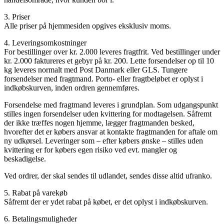
3. Priser
Alle priser på hjemmesiden opgives eksklusiv moms.
4. Leveringsomkostninger
For bestillinger over kr. 2.000 leveres fragtfrit. Ved bestillinger under
kr. 2.000 faktureres et gebyr på kr. 200. Lette forsendelser op til 10
kg leveres normalt med Post Danmark eller GLS. Tungere
forsendelser med fragtmand. Porto- eller fragtbeløbet er oplyst i
indkøbskurven, inden ordren gennemføres.
Forsendelse med fragtmand leveres i grundplan. Som udgangspunkt
stilles ingen forsendelser uden kvittering for modtagelsen. Såfremt
der ikke træffes nogen hjemme, lægger fragtmanden besked,
hvorefter det er købers ansvar at kontakte fragtmanden for aftale om
ny udkørsel. Leveringer som – efter købers ønske – stilles uden
kvittering er for købers egen risiko ved evt. mangler og
beskadigelse.
Ved ordrer, der skal sendes til udlandet, sendes disse altid ufranko.
5. Rabat på varekøb
Såfremt der er ydet rabat på købet, er det oplyst i indkøbskurven.
6. Betalingsmuligheder