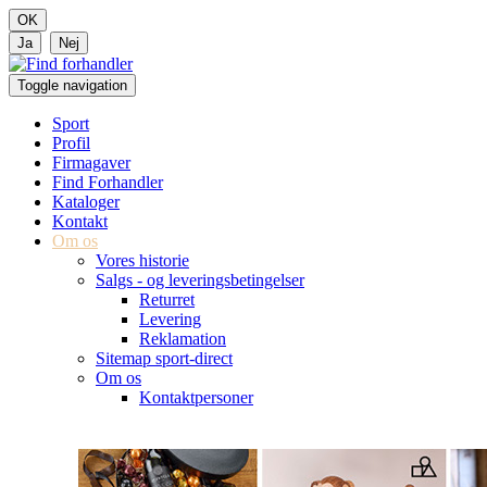
Toggle navigation
Sport
Profil
Firmagaver
Find Forhandler
Kataloger
Kontakt
Om os
Vores historie
Salgs - og leveringsbetingelser
Returret
Levering
Reklamation
Sitemap sport-direct
Om os
Kontaktpersoner